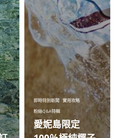
即時特別新聞
實用攻略
粉絲Q&A特輯
愛妮島限定
訂
100％極純椰子