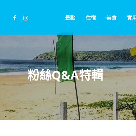
Skip
to
facebook
instagram
景點
住宿
美食
實
main
content
粉絲Q&A特輯