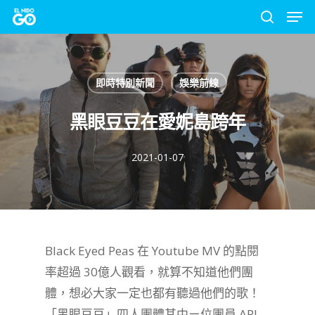
Men
Skip
to
search
Close
main
Menu
content
即時特別新聞
娛樂前線
黑眼豆豆在愛妮島跨年
2021-01-07
Black Eyed Peas 在 Youtube MV 的點閱
率超過 30億人觀看，就算不知道他們團
體，想必大家一定也都有聽過他們的歌！
「黑眼豆豆」四人團體其中ㄧ位團員 APL