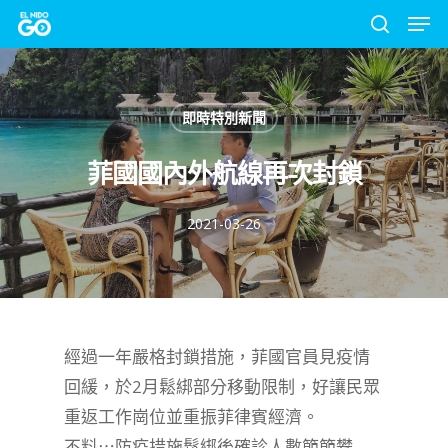
Men
Skip
to
search
Close
main
Menu
content
即時特別新聞
菲國國內外航線再次封鎖
2021-03-26
經過一年嚴格封鎖措施，菲國官員見疫情
回緩，於2月鬆綁部分移動限制，好讓民眾
重返工作崗位並重振菲律賓經濟。
不料⋯防疫措施鬆綁後確診人數節節攀