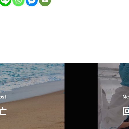
ost
Ne
亡