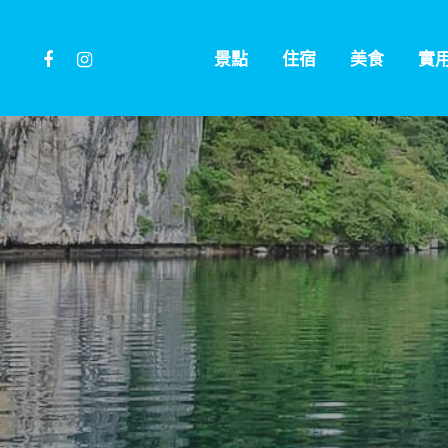
Skip
to
facebook
instagram
景點
住宿
美食
實
main
content