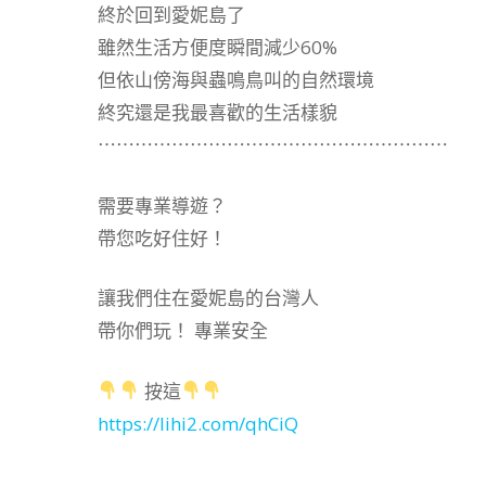
終於回到愛妮島了
雖然生活方便度瞬間減少60%
但依山傍海與蟲鳴鳥叫的自然環境
終究還是我最喜歡的生活樣貌
⋯⋯⋯⋯⋯⋯⋯⋯⋯⋯⋯⋯⋯⋯⋯⋯⋯⋯⋯
需要專業導遊？
帶您吃好住好！
讓我們住在愛妮島的台灣人
帶你們玩！ 專業安全
按這
https://lihi2.com/qhCiQ