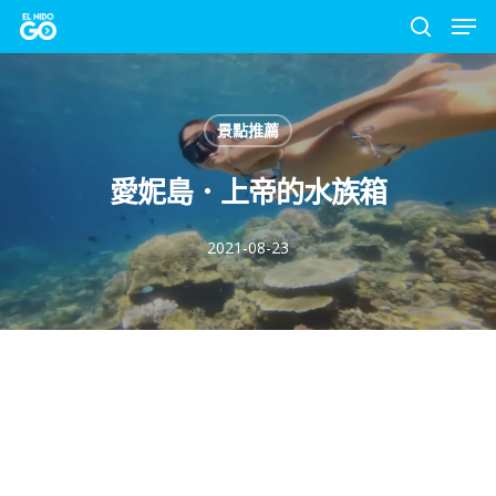
Men
Skip
to
search
Close
main
Menu
content
景點推薦
愛妮島．上帝的水族箱
2021-08-23