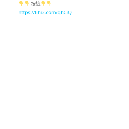
按這
https://lihi2.com/qhCiQ