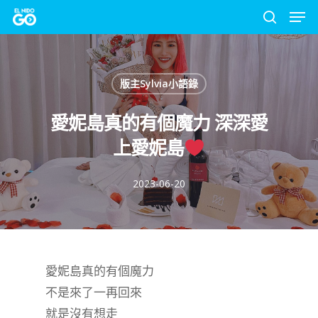
Men
Skip
to
search
Close
main
Menu
content
版主Sylvia小語錄
愛妮島真的有個魔力 深深愛
上愛妮島
2023-06-20
愛妮島真的有個魔力
不是來了一再回來
就是沒有想走