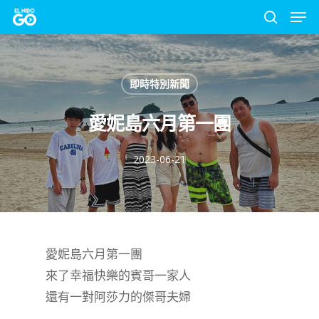
Men
Skip
to
search
Close
main
Menu
content
即時特別新聞
愛妮島六月第一團
2023-06-21
愛妮島六月第一團
來了幸福快樂的賓哥一家人
還有一對阿莎力的傑哥夫婦