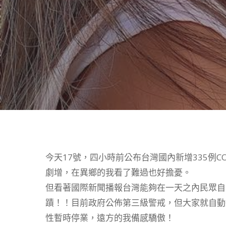
今天17號，四小時前公布台灣國內新增335例CO
劇增，在異鄉的我看了難過也好擔憂。
但看著國際新聞播報台灣能夠在一天之內民眾自
Hit enter to search or ESC to close
蹟！！目前政府公佈第三級警戒，但大家就自動
性暫時停業，遠方的我備感驕傲！