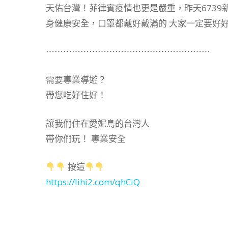
天佑台灣！菲律賓疫情也更是嚴重，昨天6739
身健康安全，口罩都戴好戴滿的 大家一定要好
⋯⋯⋯⋯⋯⋯⋯⋯⋯⋯⋯⋯⋯⋯⋯⋯⋯⋯⋯
需要專業導遊？
帶您吃好住好！
讓我們住在愛妮島的台灣人
帶你們玩！ 專業安全
按這
https://lihi2.com/qhCiQ