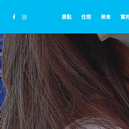
Skip
to
facebook
instagram
景點
住宿
美食
實
main
content