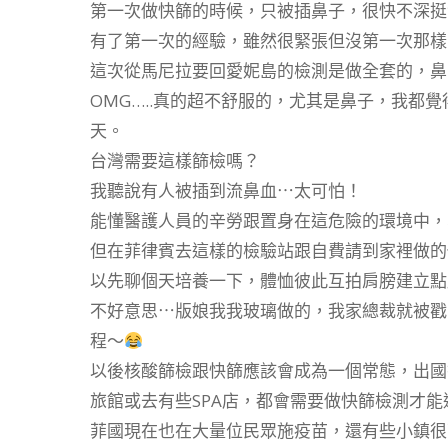
第一次做快篩的時候，只被插鼻子，很快不深挺
有了第一次的經驗，雖然很緊張但沒第一次那樣
這次從馬尼拉要回愛妮島的檢測是做全套的，鼻
OMG…..真的超不舒服的，尤其是鼻子，我都
天。
台灣需要這樣篩檢嗎？
我聽說有人被插到流鼻血⋯太可怕！
能懂醫護人員的辛勞跟置身在這危險的環境中，
但在菲律賓去這樣的檢驗站跟自費請到家裡做的
以先聊個天培養一下，體恤彼此互拍肩膀建立點
不好意思⋯版娘我我玻璃做的，我家總裁就被戳
程～
以後核酸篩檢跟快篩應該會成為一個常態，出國
旅館或去有些SPA店，都會需要做快篩檢測才能
菲國現在也在大量位民眾施疫苗，還有些小鎮很