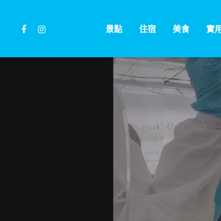
Skip
to
facebook
instagram
景點
住宿
美食
實
main
content