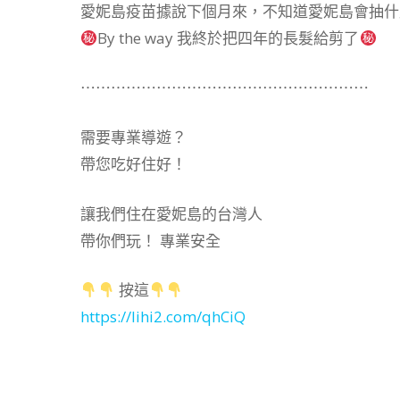
愛妮島疫苗據說下個月來，不知道愛妮島會抽什
By the way 我終於把四年的長髮給剪了
⋯⋯⋯⋯⋯⋯⋯⋯⋯⋯⋯⋯⋯⋯⋯⋯⋯⋯⋯
需要專業導遊？
帶您吃好住好！
讓我們住在愛妮島的台灣人
帶你們玩！ 專業安全
按這
https://lihi2.com/qhCiQ