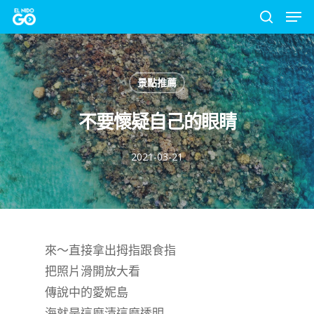
Men
Skip
to
search
Close
main
Menu
content
景點推薦
不要懷疑自己的眼睛
2021-03-21
來～直接拿出拇指跟食指
把照片滑開放大看
傳說中的愛妮島
海就是這麼清這麼透明