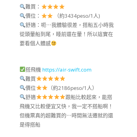
難買：
價位：
（約3434peso/1人)
舒適：呃⋯我體驗很差，搭船五小時我
從頭暈船到尾，睡前還在暈！所以這實在
要看個人體感
搭飛機
https://air-swift.com
難買
價位
（約2186peso/1人）
舒適
跟船比較起來，能搭
飛機又比較便宜又快，我一定不搭船啊！
但機票真的超難買的⋯時間無法遷就的還
是得搭船