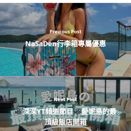
Previous Post
NaSaDen行李箱專屬優惠
Next Post
深深YT頻道節目
愛妮島的最
頂級飯店開箱