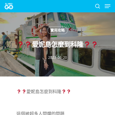
Men
Skip
to
search
Close
main
Menu
content
實用攻略
愛妮島怎麼到科隆
2023-06-20
愛妮島怎麼到科隆
這個被超多人問爛的問題